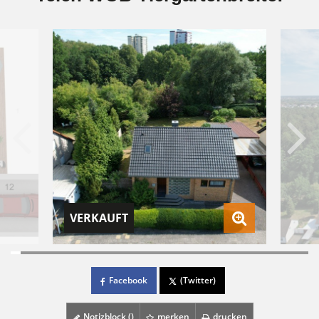
VERKAUFT
Facebook
(Twitter)
Notizblock (
)
merken
drucken