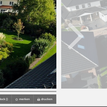
ock (
)
merken
drucken