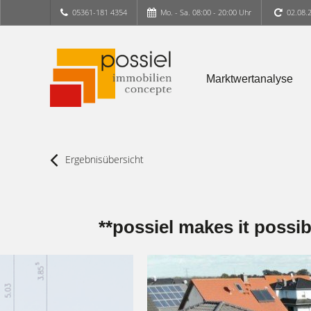
05361-181 4354
Mo. - Sa. 08:00 - 20:00 Uhr
02.08.
Marktwertanalyse
Ergebnisübersicht
**possiel makes it possi