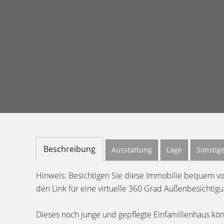
Beschreibung
Ausstattung
Lage
Sonstig
Hinweis: Besichtigen Sie diese Immobilie bequem v
den Link für eine virtuelle 360 Grad Außenbesichtigu
Dieses noch junge und gepflegte Einfamilienhaus kö