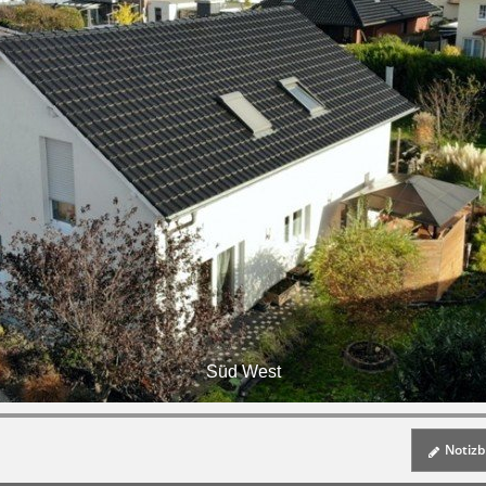
Süd West
Notizbl