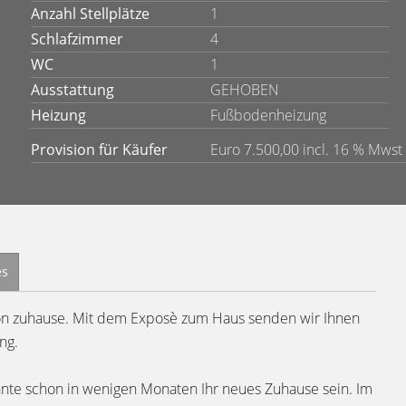
Anzahl Stellplätze
1
Schlafzimmer
4
WC
1
Ausstattung
GEHOBEN
Heizung
Fußbodenheizung
Provision für Käufer
Euro 7.500,00 incl. 16 % Mwst
es
on zuhause. Mit dem Exposè zum Haus senden wir Ihnen
ng.
nnte schon in wenigen Monaten Ihr neues Zuhause sein. Im