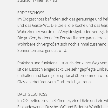
Stauraum - hier ist Platz!
ERDGESCHOSS
Im Erdgeschoss befinden sich das geräumige und hel
und das Gäste-WC. Die Diele, die Küche und das Gäst
Wohnzimmer wurde ein Venyldesignboden verlegt. Im 
Die großen, bodentiefen Fensterflächen garantieren 
Wohnbereich vergrößert sich noch einmal zusehend,
Sonnenterrasse genutzt wird.
Praktisch und funktionell ist auch der kurze Weg vo
ist der Esstisch eingedeckt. Die sehr gepflegte Einb
enthalten und kann gern optional übernommen werd
Glasschiebetüren vom Flurbereich getrennt.
DACHGESCHOSS
Im OG befinden sich 3 Zimmer, eine Diele und ein wi
Eckbadewanne, Dusche, WC und Bidet ist Wohlfühlen