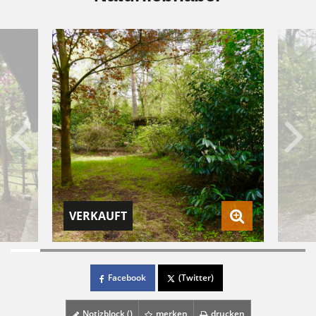
VERKAUFT
Facebook
(Twitter)
Notizblock (
)
merken
drucken