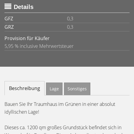
Details
GFZ
0,3
GRZ
0,3
Provision für Käufer
5,95 % inclusive Mehrwertsteuer
Beschreibung
Lage
Sonstiges
Bauen Sie Ihr Traumhaus im Grünen in einer absolut
idyllischen Lage!
Dieses ca. 1200 qm großes Grundstück befindet sich in