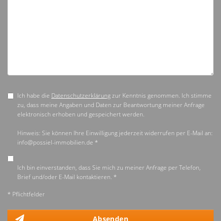
Ich habe die
Datenschutzerklärung
zur Kenntnis genommen. Ich stimme
zu, dass meine Angaben und Daten zur Beantwortung meiner Anfrage
elektronisch erhoben und gespeichert werden.
Hinweis: Sie können Ihre Einwilligung jederzeit widerrufen per E-Mail an:
info@possiel-immobilien.de *
Ich bin einverstanden, dass Sie mich zu meiner Anfrage per Telefon,
Brief und/oder E-Mail kontaktieren. *
* Pflichtfelder
Absenden