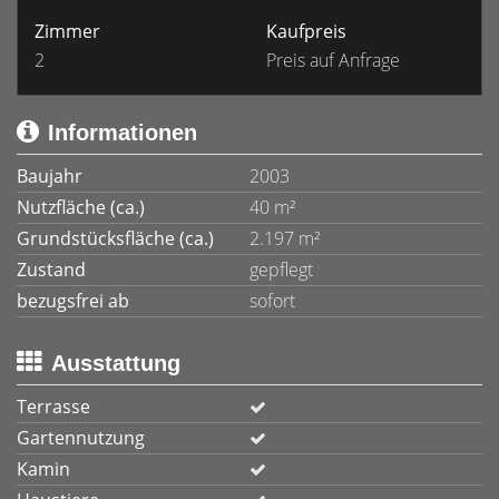
Zimmer
Kaufpreis
2
Preis auf Anfrage
Informationen
Baujahr
2003
Nutzfläche (ca.)
40 m²
Grundstücksfläche (ca.)
2.197 m²
Zustand
gepflegt
bezugsfrei ab
sofort
Ausstattung
Terrasse
Gartennutzung
Kamin