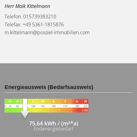
Herr Maik Kittelmann
Telefon: 015739383210
Telefax: +49 5361-1815876
m.kittelmann@possiel-immobilien.com
Energieausweis (Bedarfsausweis)
75,64 kWh / (m²*a)
Endenergiebedarf