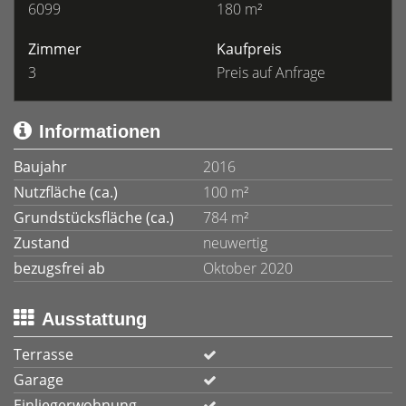
6099
180 m²
Zimmer
Kaufpreis
3
Preis auf Anfrage
Informationen
Baujahr
2016
Nutzfläche (ca.)
100 m²
Grundstücksfläche (ca.)
784 m²
Zustand
neuwertig
bezugsfrei ab
Oktober 2020
Ausstattung
Terrasse
Garage
Einliegerwohnung