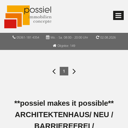
05361-181 4354
Mo. - Sa. 08:00 - 20:00 Uhr
02.08.2026
Objekte: 149
1
**possiel makes it possible**
ARCHITEKTENHAUS/ NEU /
BARRIEREFREI /