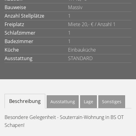
Bauweise
Massiv
Anzahl Stellplätze
1
Freiplatz
Miete 20,- € / Anzahl 1
Schlafzimmer
1
Badezimmer
1
Küche
Einbauküche
Ausstattung
STANDARD
Beschreibung
Ausstattung
Lage
Sonstiges
Besondere Gelegenheit - Souterrain-Wohnung in BS OT
Schapen!