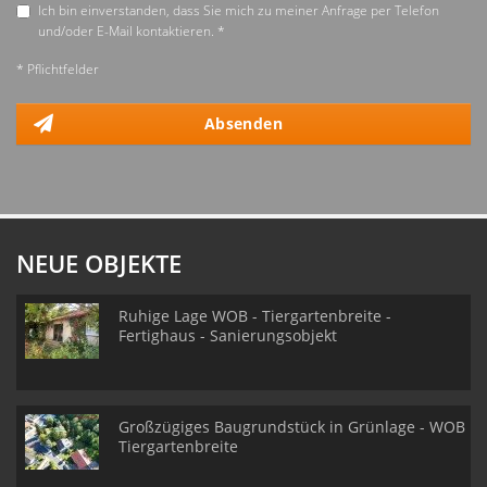
Ich bin einverstanden, dass Sie mich zu meiner Anfrage per Telefon
und/oder E-Mail kontaktieren. *
* Pflichtfelder
Absenden
NEUE OBJEKTE
Ruhige Lage WOB - Tiergartenbreite -
Fertighaus - Sanierungsobjekt
Großzügiges Baugrundstück in Grünlage - WOB
Tiergartenbreite