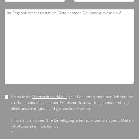
Ich habe die
Datenschutzerklärung
zur Kenntnis genommen. Ich stimme
zu, dass meine Angaben und Daten zur Beantwortung meiner Anfrage
elektronisch erhoben und gespeichert werden.
Hinweis: Sie können Ihre Einwilligung jederzeit widerrufen per E-Mail an:
info@possiel-immobilien.de
*