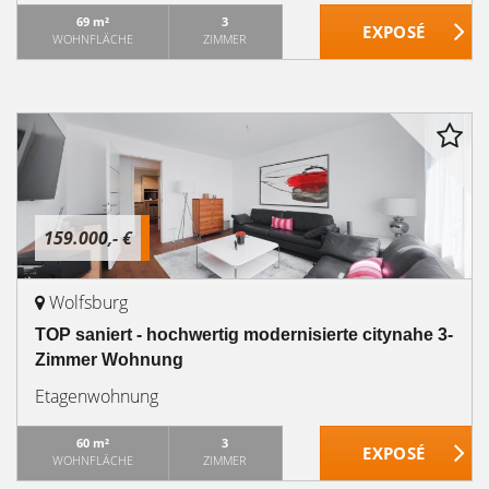
69 m²
3
WOHNFLÄCHE
ZIMMER
159.000,- €
Wolfsburg
TOP saniert - hochwertig modernisierte citynahe 3-
Zimmer Wohnung
Etagenwohnung
60 m²
3
WOHNFLÄCHE
ZIMMER