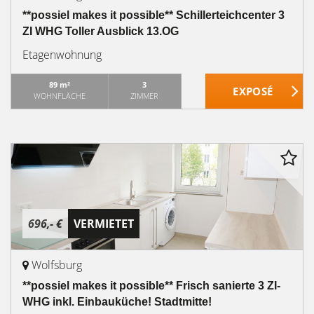
**possiel makes it possible** Schillerteichcenter 3
ZI WHG Toller Ausblick 13.OG
Etagenwohnung
89 m²
3
WOHNFLÄCHE
ZIMMER
696,- €
VERMIETET
Wolfsburg
**possiel makes it possible** Frisch sanierte 3 ZI-
WHG inkl. Einbauküche! Stadtmitte!