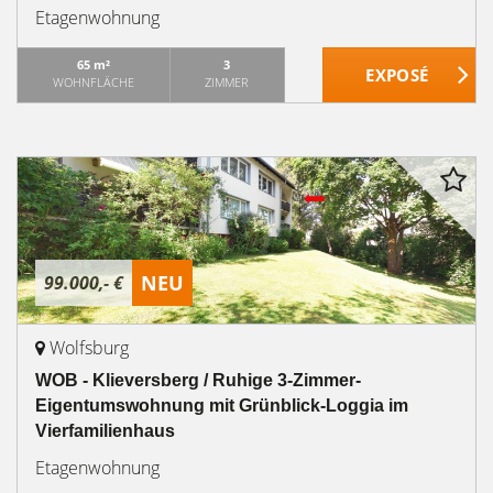
Etagenwohnung
65 m²
3
WOHNFLÄCHE
ZIMMER
NEU
99.000,- €
Wolfsburg
WOB - Klieversberg / Ruhige 3-Zimmer-
Eigentumswohnung mit Grünblick-Loggia im
Vierfamilienhaus
Etagenwohnung