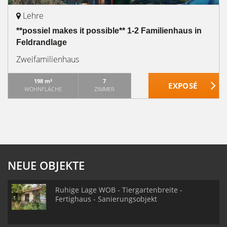
Lehre
**possiel makes it possible** 1-2 Familienhaus in
Feldrandlage
Zweifamilienhaus
198 m²
7
WOHNFLÄCHE
ZIMMER
NEUE OBJEKTE
Ruhige Lage WOB - Tiergartenbreite -
Fertighaus - Sanierungsobjekt