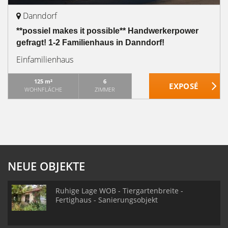
Danndorf
**possiel makes it possible** Handwerkerpower
gefragt! 1-2 Familienhaus in Danndorf!
Einfamilienhaus
125 m²
6
WOHNFLÄCHE
ZIMMER
NEUE OBJEKTE
Ruhige Lage WOB - Tiergartenbreite -
Fertighaus - Sanierungsobjekt