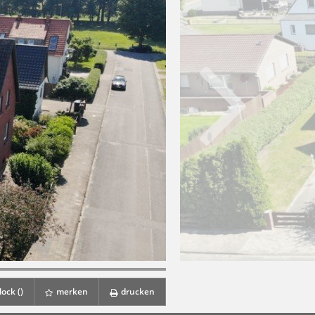
ock (
)
merken
drucken