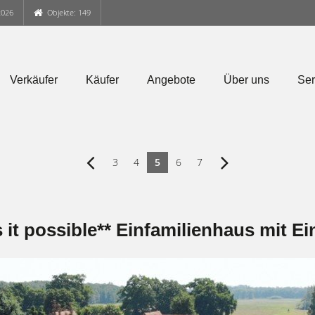
2026
Objekte: 149
Verkäufer
Käufer
Angebote
Über uns
Ser
3
4
5
6
7
 it possible** Einfamilienhaus mit 