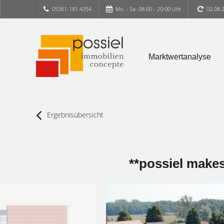
05361-181 4354
Mo. - Sa. 08:00 - 20:00 Uhr
02.08.
Marktwertanalyse
Ergebnisübersicht
**possiel makes