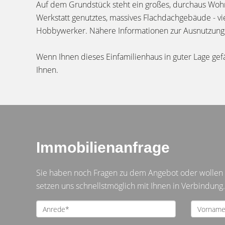
Auf dem Grundstück steht ein großes, durchaus Wohnm
Werkstatt genutztes, massives Flachdachgebäude - vie
Hobbywerker. Nähere Informationen zur Ausnutzung d
Wenn Ihnen dieses Einfamilienhaus in guter Lage gefä
Ihnen.
Immobilienanfrage
Sie haben noch Fragen zu dem Angebot oder wollen e
setzen uns schnellstmöglich mit Ihnen in Verbindung.