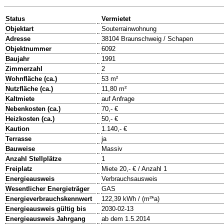
Status
Vermietet
Objektart
Souterrainwohnung
Adresse
38104 Braunschweig / Schapen
Objektnummer
6092
Baujahr
1991
Zimmerzahl
2
Wohnfläche (ca.)
53 m²
Nutzfläche (ca.)
11,80 m²
Kaltmiete
auf Anfrage
Nebenkosten (ca.)
70,- €
Heizkosten (ca.)
50,- €
Kaution
1.140,- €
Terrasse
ja
Bauweise
Massiv
Anzahl Stellplätze
1
Freiplatz
Miete 20,- € / Anzahl 1
Energieausweis
Verbrauchsausweis
Wesentlicher Energieträger
GAS
Energieverbrauchskennwert
122,39 kWh / (m²*a)
Energieausweis gültig bis
2030-02-13
Energieausweis Jahrgang
ab dem 1.5.2014