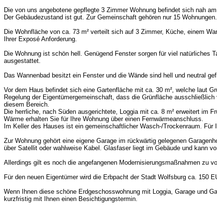
Die von uns angebotene gepflegte 3 Zimmer Wohnung befindet sich nah am 
Der Gebäudezustand ist gut. Zur Gemeinschaft gehören nur 15 Wohnungen.
Die Wohnfläche von ca. 73 m² verteilt sich auf 3 Zimmer, Küche, einem Wann
Ihrer Exposé Anforderung.
Die Wohnung ist schön hell. Genügend Fenster sorgen für viel natürliches Ta
ausgestattet.
Das Wannenbad besitzt ein Fenster und die Wände sind hell und neutral gefl
Vor dem Haus befindet sich eine Gartenfläche mit ca. 30 m², welche laut G
Regelung der Eigentümergemeinschaft, dass die Grünfläche ausschließlich 
diesem Bereich.
Die herrliche, nach Süden ausgerichtete, Loggia mit ca. 8 m² erweitert i
Wärme erhalten Sie für Ihre Wohnung über einen Fernwärmeanschluss.
Im Keller des Hauses ist ein gemeinschaftlicher Wasch-/Trockenraum. Für I
Zur Wohnung gehört eine eigene Garage im rückwärtig gelegenen Garagenhof
über Satellit oder wahlweise Kabel. Glasfaser liegt im Gebäude und kann v
Allerdings gilt es noch die angefangenen Modernisierungsmaßnahmen zu voll
Für den neuen Eigentümer wird die Erbpacht der Stadt Wolfsburg ca. 150 EU
Wenn Ihnen diese schöne Erdgeschosswohnung mit Loggia, Garage und Gartenn
kurzfristig mit Ihnen einen Besichtigungstermin.