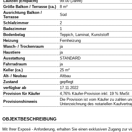
Laufzeit (Erbpacht)
99.00 (Jahre)
Größe Balkon / Terrasse (ca.)
8 m²
Ausrichtung Balkon /
Süd
Terrasse
Schlafzimmer
2
Badezimmer
1
Bodenbelag
Teppich, Laminat, Kunststoff
Heizung
Fernheizung
Wasch- / Trockenraum
ja
Haustiere
ja
Ausstattung
STANDARD
Fahrradraum
ja
Keller (ca.)
25 m²
Alt- / Neubau
Altbau
Zustand
gepflegt
verfügbar ab
17.11.2022
Provision für Käufer
4,76% Käufer-Provision inkl. 19 % MwSt
Die Provision ist vom Käufer zu zahlen und
Provisionshinweis
Unterzeichnung des notariellen Kaufvertr
OBJEKTBESCHREIBUNG
Mit Ihrer Exposé - Anforderung, erhalten Sie einen exklusiven Zugang zur 