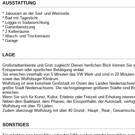
AUSSTATTUNG
* Jalousien an der Süd- und Westseite
* Bad mit Tageslicht
* Loggia in Südausrichtung
* Gartenbenutzung
* 2 Kellerräume
* Wasch- und Trockenraum
* Garage
LAGE
Großstadtambiente und Grün zugleich! Diesen herrlichen Blick können Sie a
Entspannen oder sportlichen Betätigung einläd.
Sie erreichen innerhalb von 5 Minuten das VW Werk und sind in 20 Minuten 
sowie das Wolfsburger Klinikum.
Wolfsburg ist eine kreisfreie Großstadt im Osten des Landes Niedersachsen
größte Stadt Niedersachsens. Die nächstgelegenen größeren Städte sind B
erreichen.
Wenn Sie sich für Kunst, Kultur, Erlebnis oder Freizeit und Erholung intere
Neben dem Badeland, dem Phaneo, der Eissporthalle, der Autostadt, verfügt 
Wolfsburg mit über 70 Läden.
Zudem überzeugt Wolfsburg mit über 40 Grund-, Haupt-, Real-, Gesamtschu
SONSTIGES