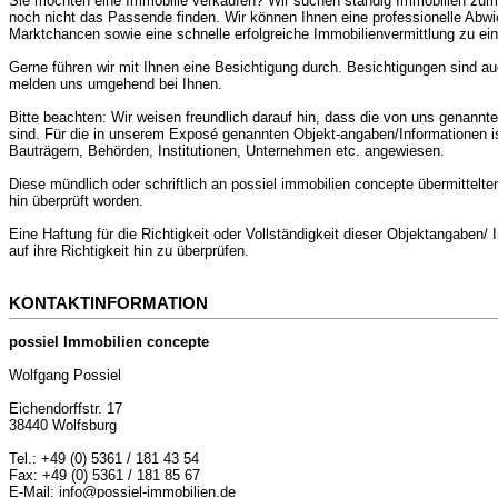
Sie möchten eine Immobilie verkaufen? Wir suchen ständig Immobilien zum Ve
noch nicht das Passende finden. Wir können Ihnen eine professionelle Abwi
Marktchancen sowie eine schnelle erfolgreiche Immobilienvermittlung zu ei
Gerne führen wir mit Ihnen eine Besichtigung durch. Besichtigungen sind a
melden uns umgehend bei Ihnen.
Bitte beachten: Wir weisen freundlich darauf hin, dass die von uns genann
sind. Für die in unserem Exposé genannten Objekt-angaben/Informationen is
Bauträgern, Behörden, Institutionen, Unternehmen etc. angewiesen.
Diese mündlich oder schriftlich an possiel immobilien concepte übermittelte
hin überprüft worden.
Eine Haftung für die Richtigkeit oder Vollständigkeit dieser Objektangaben
auf ihre Richtigkeit hin zu überprüfen.
KONTAKTINFORMATION
possiel Immobilien concepte
Wolfgang Possiel
Eichendorffstr. 17
38440 Wolfsburg
Tel.: +49 (0) 5361 / 181 43 54
Fax: +49 (0) 5361 / 181 85 67
E-Mail: info@possiel-immobilien.de