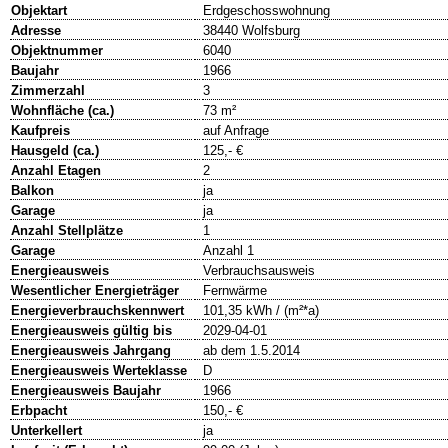
Objektart
Erdgeschosswohnung
Adresse
38440 Wolfsburg
Objektnummer
6040
Baujahr
1966
Zimmerzahl
3
Wohnfläche (ca.)
73 m²
Kaufpreis
auf Anfrage
Hausgeld (ca.)
125,- €
Anzahl Etagen
2
Balkon
ja
Garage
ja
Anzahl Stellplätze
1
Garage
Anzahl 1
Energieausweis
Verbrauchsausweis
Wesentlicher Energieträger
Fernwärme
Energieverbrauchskennwert
101,35 kWh / (m²*a)
Energieausweis gültig bis
2029-04-01
Energieausweis Jahrgang
ab dem 1.5.2014
Energieausweis Werteklasse
D
Energieausweis Baujahr
1966
Erbpacht
150,- €
Unterkellert
ja