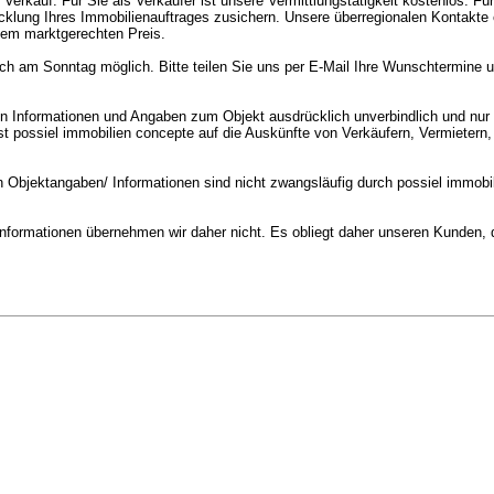
rkauf. Für Sie als Verkäufer ist unsere Vermittlungstätigkeit kostenlos. Für
cklung Ihres Immobilienauftrages zusichern. Unsere überregionalen Kontakte
nem marktgerechten Preis.
uch am Sonntag möglich. Bitte teilen Sie uns per E-Mail Ihre Wunschtermine 
ten Informationen und Angaben zum Objekt ausdrücklich unverbindlich und nur
t possiel immobilien concepte auf die Auskünfte von Verkäufern, Vermietern,
n Objektangaben/ Informationen sind nicht zwangsläufig durch possiel immobil
/ Informationen übernehmen wir daher nicht. Es obliegt daher unseren Kunden,