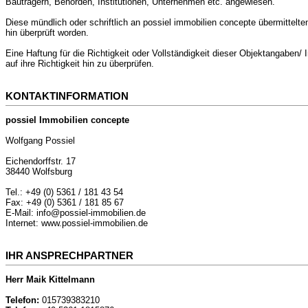
Bauträgern, Behörden, Institutionen, Unternehmen etc. angewiesen.
Diese mündlich oder schriftlich an possiel immobilien concepte übermittelte
hin überprüft worden.
Eine Haftung für die Richtigkeit oder Vollständigkeit dieser Objektangaben
auf ihre Richtigkeit hin zu überprüfen.
KONTAKTINFORMATION
possiel Immobilien concepte
Wolfgang Possiel
Eichendorffstr. 17
38440 Wolfsburg
Tel.: +49 (0) 5361 / 181 43 54
Fax: +49 (0) 5361 / 181 85 67
E-Mail: info@possiel-immobilien.de
Internet: www.possiel-immobilien.de
IHR ANSPRECHPARTNER
Herr Maik Kittelmann
Telefon:
015739383210