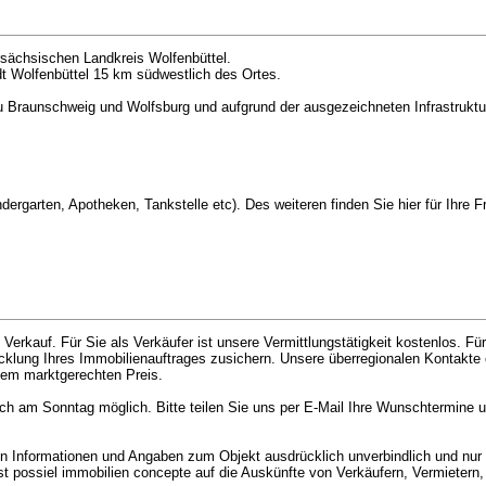
sächsischen Landkreis Wolfenbüttel.
adt Wolfenbüttel 15 km südwestlich des Ortes.
 Braunschweig und Wolfsburg und aufgrund der ausgezeichneten Infrastruktur, 
ergarten, Apotheken, Tankstelle etc). Des weiteren finden Sie hier für Ihre Fre
rkauf. Für Sie als Verkäufer ist unsere Vermittlungstätigkeit kostenlos. Für
cklung Ihres Immobilienauftrages zusichern. Unsere überregionalen Kontakte
nem marktgerechten Preis.
uch am Sonntag möglich. Bitte teilen Sie uns per E-Mail Ihre Wunschtermine 
ten Informationen und Angaben zum Objekt ausdrücklich unverbindlich und nur
t possiel immobilien concepte auf die Auskünfte von Verkäufern, Vermietern,