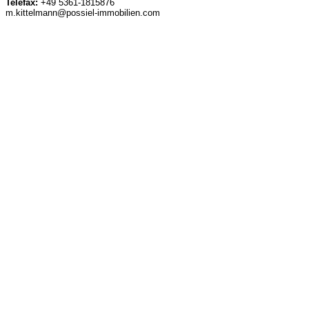
Telefax:
+49 5361-1815876
m.kittelmann@possiel-immobilien.com