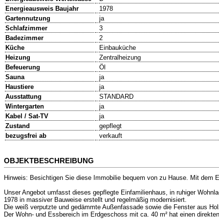
Energieausweis Baujahr
1978
Gartennutzung
ja
Schlafzimmer
3
Badezimmer
2
Küche
Einbauküche
Heizung
Zentralheizung
Befeuerung
Öl
Sauna
ja
Haustiere
ja
Ausstattung
STANDARD
Wintergarten
ja
Kabel / Sat-TV
ja
Zustand
gepflegt
bezugsfrei ab
verkauft
OBJEKTBESCHREIBUNG
Hinweis: Besichtigen Sie diese Immobilie bequem von zu Hause. Mit dem E
Unser Angebot umfasst dieses gepflegte Einfamilienhaus, in ruhiger Wohn
1978 in massiver Bauweise erstellt und regelmäßig modernisiert.
Die weiß verputzte und gedämmte Außenfassade sowie die Fenster aus Holz
Der Wohn- und Essbereich im Erdgeschoss mit ca. 40 m² hat einen direkte