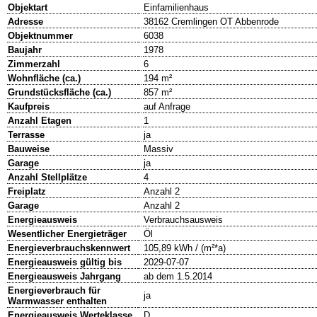
Objektart
Einfamilienhaus
Adresse
38162 Cremlingen OT Abbenrode
Objektnummer
6038
Baujahr
1978
Zimmerzahl
6
Wohnfläche (ca.)
194 m²
Grundstücksfläche (ca.)
857 m²
Kaufpreis
auf Anfrage
Anzahl Etagen
1
Terrasse
ja
Bauweise
Massiv
Garage
ja
Anzahl Stellplätze
4
Freiplatz
Anzahl 2
Garage
Anzahl 2
Energieausweis
Verbrauchsausweis
Wesentlicher Energieträger
Öl
Energieverbrauchskennwert
105,89 kWh / (m²*a)
Energieausweis gültig bis
2029-07-07
Energieausweis Jahrgang
ab dem 1.5.2014
Energieverbrauch für
ja
Warmwasser enthalten
Energieausweis Werteklasse
D