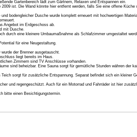
ießende Gartenbereich lädt zum Gärtnern, Relaxen und Entspannen ein.
2009 ist. Die Wand könnte hier entfernt werden, falls Sie eine offene Küche
d bodengleicher Dusche wurde komplett erneuert mit hochwertigen Materiali
erneuert.
das Angebot im Erdgeschoss ab.
d mit Dusche.
och durch eine kleinere Umbaumaßnahme als Schlafzimmer umgestaltet werd
otential für eine Neugestaltung.
9 wurde der Brenner ausgetauscht.
schluss liegt bereits im Haus.
mtlichen Zimmern sind TV Anschlüsse vorhanden.
Räume sind beheizbar. Eine Sauna sorgt für gemütliche Stunden währen der kal
in Teich sorgt für zusätzliche Entspannung. Separat befindet sich ein klein
cher und regengeschützt. Auch für ein Motorrad und Fahrräder ist hier zusätz
h bitte einen Besichtigungstermin.