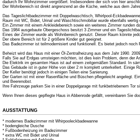
dadurch Ihr Wohnzimmer vergrößert. Insbesondere der sich von hier anschl
Der Wohnbereich ist direkt angrenzend an die Küche, welche aus dem Jahre 
Das Tageslichtbadezimmer mit Doppelwaschtisch, Whirlpool-Eckbadewanne un
Raum mit WC, Bidet, Urinal und Waschtischmobiliar wurde ebenfalls wertig 
Ein Zimmer mit einem Ankleidebereich sowie ein weiteres Zimmer runden 
Das 1984 ausgebaute Obergeschoss besitzt 3 Zimmer und ein Tageslichtba
Eines der Zimmer wurde als Wohnbereich genutzt. Dieser Raum könnte jed
Der obere Bereich ist für 2 größere Kinder gut geeignet.
Das Badezimmer ist teilmodernisiert und funktionell. Es bietet jedoch noch P
Beheizt wird das Haus mit einer Öl-Zentralheizung aus dem Jahr 1990. 200
Falls Sie auf Erdgas umsteigen möchten, ist dies kein Problem, denn der An
Die Elektrik im gesamten Haus ist auf einem zeitgemäßen Standard. In sä
Das Gebäude ist in guter Höhe von über 2 m komplett unterkellert. Einige 
Der Keller benötigt jedoch in einigen Teilen eine Sanierung.
Der Garten ist mit einer Rasenfläche und Büschen pflegeleicht angelegt. E
und Beerenobst.
Ihre Fahrzeuge parken Sie in einer Doppelgarage mit funkbetriebenem Tor si
Wenn Ihnen dieses gepflegte Haus in Abbenrode gefällt, vereinbaren Sie doc
AUSSTATTUNG
* modernes Badezimmer mit Whirpooleckbadewanne
* bodengleiche Dusche
* Fußbodenheizung im Badezimmer
* extra WC mit Bidet und Urinal
* Schlafzimmer mit Ankleide