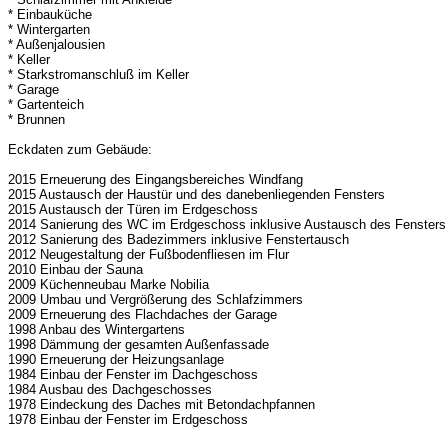
* Einbauküche
* Wintergarten
* Außenjalousien
* Keller
* Starkstromanschluß im Keller
* Garage
* Gartenteich
* Brunnen
Eckdaten zum Gebäude:
2015 Erneuerung des Eingangsbereiches Windfang
2015 Austausch der Haustür und des danebenliegenden Fensters
2015 Austausch der Türen im Erdgeschoss
2014 Sanierung des WC im Erdgeschoss inklusive Austausch des Fensters
2012 Sanierung des Badezimmers inklusive Fenstertausch
2012 Neugestaltung der Fußbodenfliesen im Flur
2010 Einbau der Sauna
2009 Küchenneubau Marke Nobilia
2009 Umbau und Vergrößerung des Schlafzimmers
2009 Erneuerung des Flachdaches der Garage
1998 Anbau des Wintergartens
1998 Dämmung der gesamten Außenfassade
1990 Erneuerung der Heizungsanlage
1984 Einbau der Fenster im Dachgeschoss
1984 Ausbau des Dachgeschosses
1978 Eindeckung des Daches mit Betondachpfannen
1978 Einbau der Fenster im Erdgeschoss